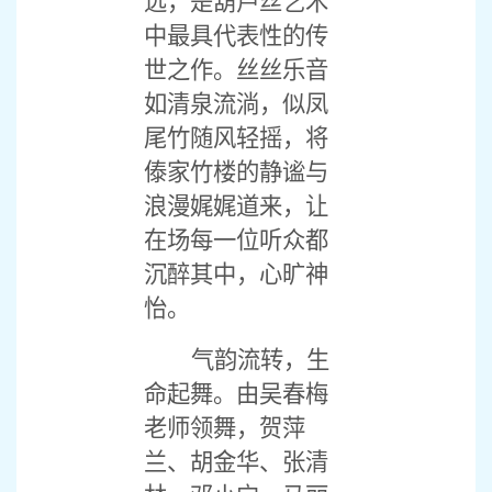
远，是葫芦丝艺术
中最具代表性的传
世之作。丝丝乐音
如清泉流淌，似凤
尾竹随风轻摇，将
傣家竹楼的静谧与
浪漫娓娓道来，让
在场每一位听众都
沉醉其中，心旷神
怡。
气韵流转，生
命起舞。由吴春梅
老师领舞，贺萍
兰、胡金华、张清