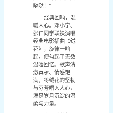
哒哒！”
经典回响，温
暖人心。邓小宁、
张仁同学联袂演唱
经典电影插曲《绒
花》，旋律一响
起，便勾起了无数
温暖回忆。歌声清
澈真挚、情感饱
满，将绒花的坚韧
与芬芳唱入人心，
满是岁月沉淀的温
柔与力量。