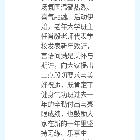
场氛围温馨热烈、
喜气融融。活动伊
始，老年大学班主
任肖毅老师代表学
校发表新年致辞，
言语间满是关怀与
期许，向大家提出
三点殷切要求与美
好祝愿，既肯定了
健身气功班过去一
年的辛勤付出与亮
眼成绩，也鼓励大
家在新的一年里坚
持习练、乐享生