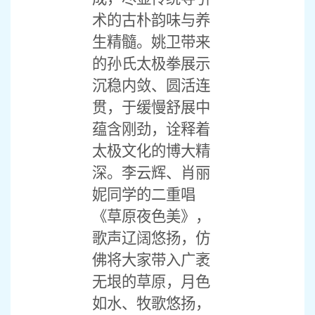
术的古朴韵味与养
生精髓。姚卫带来
的孙氏太极拳展示
沉稳内敛、圆活连
贯，于缓慢舒展中
蕴含刚劲，诠释着
太极文化的博大精
深。李云辉、肖丽
妮同学的二重唱
《草原夜色美》，
歌声辽阔悠扬，仿
佛将大家带入广袤
无垠的草原，月色
如水、牧歌悠扬，