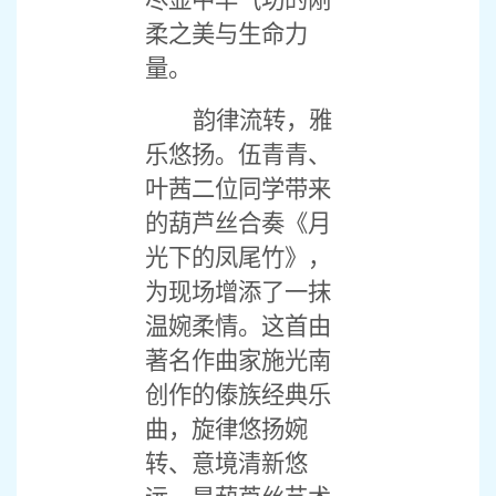
尽显中华气功的刚
柔之美与生命力
量。
韵律流转，雅
乐悠扬。伍青青、
叶茜二位同学带来
的葫芦丝合奏《月
光下的凤尾竹》，
为现场增添了一抹
温婉柔情。这首由
著名作曲家施光南
创作的傣族经典乐
曲，旋律悠扬婉
转、意境清新悠