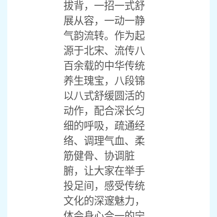
拔背，一招一式舒
展从容，一动一静
气韵流转。作为起
源于北宋、流传八
百余载的中华传统
养生瑰宝，八段锦
以八式舒缓圆活的
动作，配合深长匀
细的呼吸，疏通经
络、调理气血、柔
筋健骨、协调脏
腑，让大家在举手
投足间，感受传统
文化的深邃魅力，
体会身心合一的宁