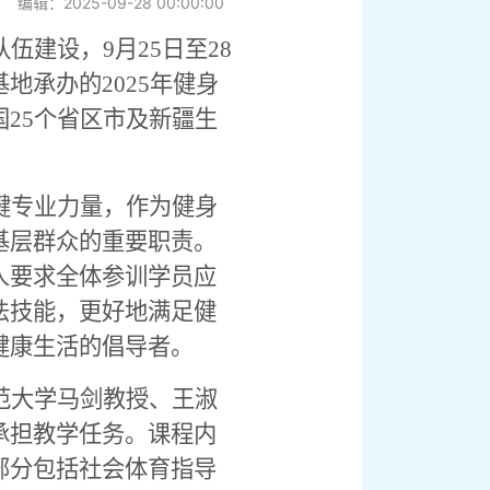
编辑：2025-09-28 00:00:00
队伍建设，
9
月
25
日至
28
基地承办的
2025
年健身
国
25
个省区市及新疆生
键专业力量，作为健身
基层群众的重要职责。
人要求全体参训学员应
法技能，更好地满足健
健康生活的倡导者。
范大学马剑教授、王淑
承担教学任务。课程内
部分包括社会体育指导