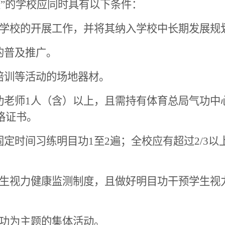
校”的学校应同时具有以下条件：
学校的开展工作，并将其纳入学校中长期发展规
的普及推广。
培训等活动的场地器材。
功老师
1
人（含）以上，且需持有体育总局气功中
格证书。
固定时间习练明目功
1
至
2
遍；全校应有超过
2/3
以
生视力健康监测制度，且做好明目功干预学生视
功为主题的集体活动。