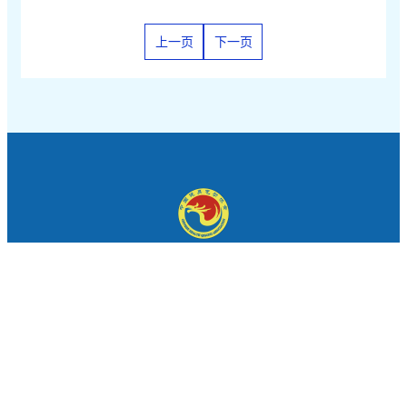
上一页
下一页
协会介绍
中国健身气功协会版权所有 北京乾正隆文化交流有限公司技术
支持
备案：京ICP备15005814号
京公网安备 11010102002745号