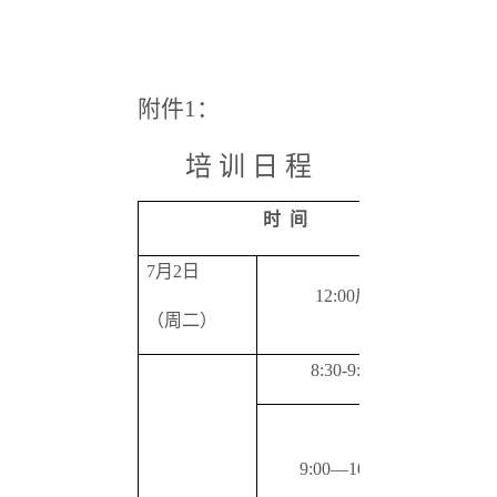
附件1：
培 训 日 程
时 间
7
月2日
12:00
后
学员报
（周二）
8:30-9:00
开班仪
健身气
9:00
—10:00
1.
健