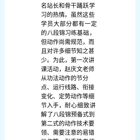
名站长和骨干
踊跃
学
习的热情。虽然
这些
学员大部分都有一定
的
八段锦习练
基础，
但动作尚需规范，而
且对许多细节知之甚
少。为此，第一次讲
课活动，赵庆文老师
从功法动作的节分
点、运行线路、衔接
变化、定势动作等细
节入手，
耐心细致讲
解
了八段锦预备式到
第二式的动作技术要
领、需要注意的易错