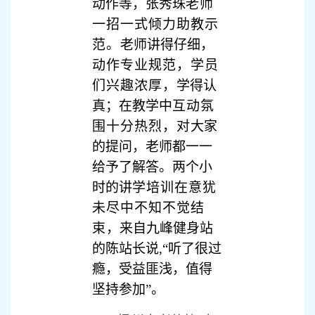
动作等，张秀珠
老师
一招一式倾力助教示
范。
老师讲得仔细，
动作专业规范，学员
们兴趣浓厚，
学得认
真；在教学中
互动氛
围十分热烈，对
大家
的提问，老师都一一
给予了解答。两个小
时的讲
学培训在意犹
未尽中不知不觉结
束
，来自九峰健身站
的陈站长说,“听了很过
瘾，受益匪浅，值得
坚持参加”。