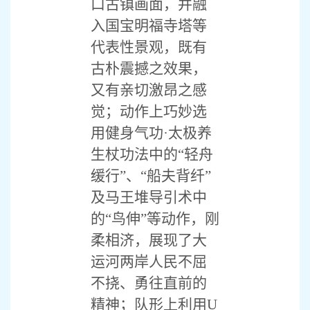
口古镇画面，并融
入国宝明福寺塔等
代表性景观，既有
古朴震撼之效果，
又有亲切激昂之感
觉；动作上巧妙选
用健身气功·太极养
生杖功法中的“轻舟
缓行”、“船夫背纤”
及马王堆导引术中
的“鸟伸”等动作，刚
柔相济，展现了大
运河两岸人民不屈
不挠、勇往直前的
精神；队形上利用U