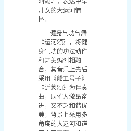
河颂》，表达中华
儿女的大运河情
怀。
健身气功气舞
《运河颂》，将健
身气功的功法动作
和舞美编创相融
合，其音乐上先后
采用《船工号子》
《沂蒙颂》为伴奏
曲，既催人激昂奋
进，又不乏和谐优
美；背景上采用多
角度的大运河和道