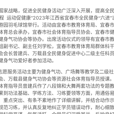
国家战略，促进全民健身活动广泛深入开展，提高全
2023
程
运动促健康”
年江西省宜春市全民健身“六进
游园羽毛球馆举行。活动由宜春市教育体育局、宜春
体育总会承办，宜春市社会体育指导员协会、宜春市
健身气功协会等协办。出席活动仪式的领导有宜春市
组副书记、副主任刘学松，宜春市教育体育局群体科
会会长曾建兵、万载县全民健身促进中心二级主任科
健身气功爱好者参加活动。
”志愿服务活动主要为健身气功、广场舞等教学及二级
会、万载县健身气功协会等资源社会体育指导员授课
体育指导员曾建兵作了八段锦和大舞两套功法的专题
果到功法基础、学练方法、习练要领等方面，用通俗
、重点突出、有条不紊地作了详细讲解，并结合动作
规范习练，并认真反复地纠正学员错误动作，耐心细