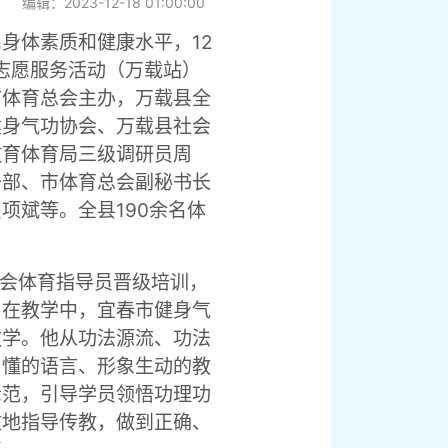
编辑：2023-12-18 01:00:00
12
民身体素质和健康水平，
”志愿服务活动（万载站）
市体育总会主办，万载县全
健身气功协会、万载县社会
教育体育局三级调研员周
干部、市体育总会副秘书长
190
员项斌等。全县
余名体
社会体育指导员晋级培训，
。在教学中，宜春市健身气
教学。他从功法源流、功法
易懂的语言、形象生动的教
示范，引导学员领悟功理功
致地指导传教，做到正确、