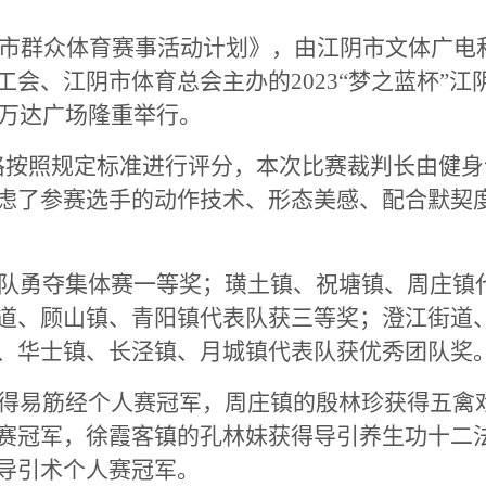
江阴市群众体育赛事活动计划》，由
江阴市文体广电
工会、江阴市体育总会主办的
2023“梦之蓝杯”
阴万达广场隆重举行。
格按照规定标准进行评分，本次比赛裁判长由健身
虑了参赛选手的动作技术、形态美感、配合默契
队勇夺集体赛一等奖；璜土镇、祝塘镇、周庄镇
道、顾山镇、青阳镇代表队获三等奖；澄江街道
、华士镇、长泾镇、月城镇代表队获优秀团队奖
得易筋经个人赛冠军，周庄镇的殷林珍获得五禽
赛冠军，徐霞客镇的孔林妹获得导引养生功十二
导引术个人赛冠军。