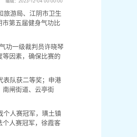
编辑：2023-12-04 00:00:00
和旅游局、江阴市卫生
江阴市第五届健身气功比
气功一级裁判员许晓琴
度等因素，确保比赛的
代表队获二等奖；申港
、南闸街道、云亭街
。
戏个人赛冠军，璜土镇
法个人赛冠军，徐霞客