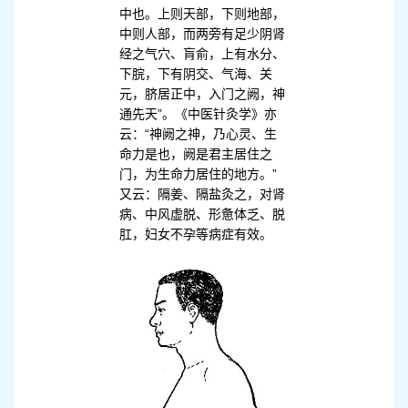
中也。上则天部，下则地部，
中则人部，而两旁有足少阴肾
经之气穴、肓俞，上有水分、
下脘，下有阴交、气海、关
元，脐居正中，入门之阙，神
通先天”。《中医针灸学》亦
云：“神阙之神，乃心灵、生
命力是也，阙是君主居住之
门，为生命力居住的地方。”
又云：隔姜、隔盐灸之，对肾
病、中风虚脱、形惫体乏、脱
肛，妇女不孕等病症有效。