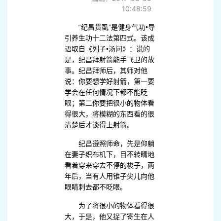
10:48:59
“纪昌贯虱”是健身气功•导
引养生功十二法第四式。该成
语取自《列子•汤问》：说的
是，纪昌拜射箭能手飞卫的故
事。纪昌拜师后，其师对他
说：你要想学好射箭，第一要
学会在任何情况下都不能眨
眼；第二你要把很小的物体看
得很大，将模糊的东西看的很
清楚后才谈得上射箭。
纪昌遵照师命，先是仰躺
在妻子织布机下，目不转睛地
看着穿来穿去不停的梭子，两
年后，当有人用锥子尖儿向他
眼睛刺去都不眨眼。
为了将很小的物体看得很
大，于是，他又捉了寄生在人