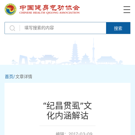
搜索
首页/
文章详情
“纪昌贯虱”文
化内涵解诂
编辑：2017-03-09