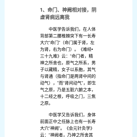
1、命门、神阙相对接，阴
虚肾病远离我
中医学告诉我们，在人体
背部第二腰椎棘突下有一长寿
大穴“命门”（命门属于肾，左
为肾，右为命门）。《难经•
三十九难》云：“命门者，精
神之所舍也，原气之所系，男
子以藏精，女子以系胞，其气
与肾通（指命门是两肾中间的
动气），”而“肾间动气”，即生
气之原，乃是五脏六腑之本，
十二经之根，呼吸之门，三焦
之原。
中医学又告诉我们，身体
前面正中之任脉上也有一长寿
大穴“神阙”。《会元针灸学》
云：“神阙者，乃神之所舍其