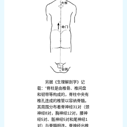
另据《生理解剖学》记
载：“脊柱是由椎骨、椎间盘
和韧带等构成的，脊柱中央有
椎孔连成的椎管以容纳脊髓。
其周围分布着脊神经31对（颈
神经8对，胸神经12对，腰神
经5对、骶神经5对和尾神经1
对）与脊髓相连。脊神经出椎