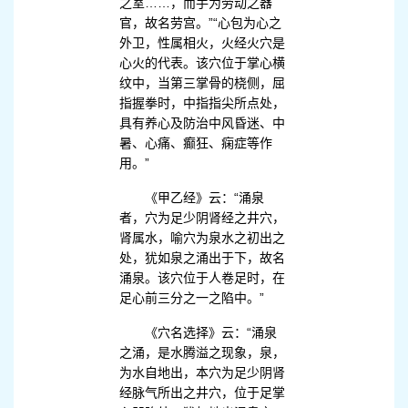
之室……，而手为劳动之器
官，故名劳宫。”“心包为心之
外卫，性属相火，火经火穴是
心火的代表。该穴位于掌心横
纹中，当第三掌骨的桡侧，屈
指握拳时，中指指尖所点处，
具有养心及防治中风昏迷、中
暑、心痛、癫狂、痫症等作
用。”
《甲乙经》云：“涌泉
者，穴为足少阴肾经之井穴，
肾属水，喻穴为泉水之初出之
处，犹如泉之涌出于下，故名
涌泉。该穴位于人卷足时，在
足心前三分之一之陷中。”
《穴名选择》云：“涌泉
之涌，是水腾溢之现象，泉，
为水自地出，本穴为足少阴肾
经脉气所出之井穴，位于足掌