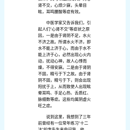
肾不交，心烦少寐，头晕目
眩，耳鸣腰酸等症有效。
中医学家又告诉我们，引
起人们“心肾不交”等症状之原
因，一是由于肾阴不足，水火
不济之故。所谓水火不济，即
水不能上济于心，而由于水不
能上济于心，必然出现心火内
动，扰动心神，故人心悸而
燥，不得安寐。二是由于肾阴
不固，精亏于下之故。由于肾
阴不固，精亏于下，则会出现
阳扰于上，从而致使人出现眩
晕耳鸣、手足心热、舌质红、
脉细数等症。这些均属阴虚火
旺之症。
说到这里，我想到了三年
前曾经有一位常年练习“十二
法”的李先生来电问我。他