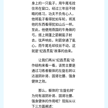
身上的一只虱子，用牛尾毛拴
住吊在窗口，经过三年目不转
睛的练习，功夫不负有心人，
他将虱子看得犹如车轮，将其
他的东西看得犹如山丘一样。
至此，他便用燕国的牛角做的
弓，搭上朔蓬之箭朝虱子射
去，弦声响处，利箭穿通了虱
心，而牛尾毛却纹丝不动，这
就是“纪昌贯虱”故事的由来。
让我们再从“纪昌贯虱”动
作结构来看一看，该势主要是
通过习练者躯体的左旋右转以
达滋阴补肾、固肾壮腰、强身
健体之效。
那么，躯体的“左旋右转”
为何有滋阴补肾、固肾壮腰、
强身健体的作用呢？现拟从以
下三方面阐述：