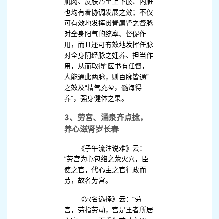
肌肉、皮肤乃至上下肢、内脏
也均有着协调发展之效；不仅
可有效地发挥贯脊属肾之督脉
对全身阳气的统率、督促作
用，而且还可有效地发挥任脉
对全身阴经脉之妊养、担当作
用，从而取得“医书有任督，
人能通此两脉，则百脉皆通”
之效及“精气充盈，髓海得
养”，强身健体之果。
3、劳宫、涌泉齐点捻，
养心滋肾岁长春
《子午流注说难》云：
“劳宫为心包络之荥火穴，臣
使之官，代心主之官行政而
劳，故名劳宫。
《穴名选择》云：“劳
宫，劳指劳动，宫是王者所居