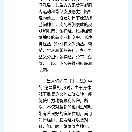
间孔后，其后支支配着背部肌
肉运动和背部皮肤感觉；胸神
经的前支，沿着肋骨下缘形成
肋间神经，支配着胸腹壁的皮
肤和肌肉；颈神经、骶神经和
尾神经的前支互相交织，形成
神经丛（分别称之为颈丛、臂
丛、腰丛和骶丛等），各神经
丛又分出许多神经，分布于颈
部、上肢、下肢等处的皮肤和
肌肉。
当人们练习《十二法》中
的“纪昌贯虱”势时，由于身体
躯干反复多次地左旋右转、能
促使压力均衡顺利传递，所
以，不仅对腰部的椎间盘和韧
带有着良好的锻炼作用，尚可
对肾经脉、膀胱经脉以及对
颈、胸、腰、骶尾部之神经、