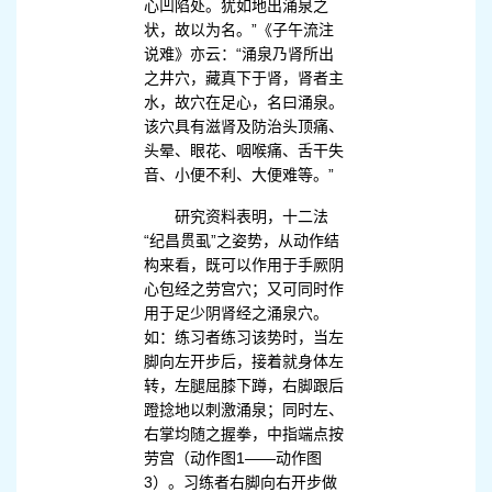
心凹陷处。犹如地出涌泉之
状，故以为名。”《子午流注
说难》亦云：“涌泉乃肾所出
之井穴，藏真下于肾，肾者主
水，故穴在足心，名曰涌泉。
该穴具有滋肾及防治头顶痛、
头晕、眼花、咽喉痛、舌干失
音、小便不利、大便难等。”
研究资料表明，十二法
“纪昌贯虱”之姿势，从动作结
构来看，既可以作用于手厥阴
心包经之劳宫穴；又可同时作
用于足少阴肾经之涌泉穴。
如：练习者练习该势时，当左
脚向左开步后，接着就身体左
转，左腿屈膝下蹲，右脚跟后
蹬捻地以刺激涌泉；同时左、
右掌均随之握拳，中指端点按
劳宫（动作图1——动作图
3）。习练者右脚向右开步做