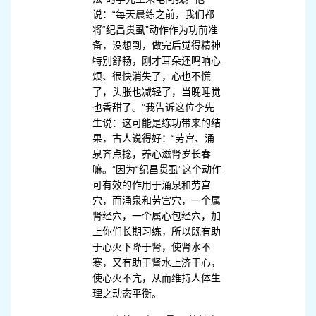
说：“每天晨练之前，我们都
将“纪昌贯虱”动作作为功前准
备，没想到，做完后觉得精神
特别舒畅，刚才耳朵还鸣响心
烦、很快消失了，心也不慌
了，头胀也减轻了，当晚睡觉
也香甜了。”我告诉这位李先
生说：这可能是练功带来的结
果，古人说得好：“劳宫、涌
泉齐点捻，养心滋肾岁长春
嘛。”因为“纪昌贯虱”这个动作
可有效的作用于涌泉和劳宫
穴，而涌泉和劳宫穴，一个属
肾经穴，一个属心包经穴，加
上你们长期习练，所以既有助
于心火下降于肾，使肾水不
寒，又有助于肾水上济于心，
使心火不亢，从而维持人体生
理之动态平衡。