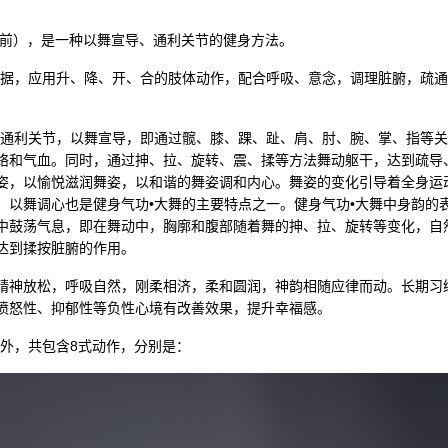
年前），是一种以舞宣导、通利关节的健身方法。
依据，应用升、降、开、合的肢体动作，配合呼吸、意念，调理脏腑，疏
是通利关节，以舞宣导，即通过髋、膝、踝、趾、肩、肘、腕、掌、指等
络和气血。同时，通过抻、拉、旋转、震、揉等方法舞动躯干，达到疏导
姿，以愉悦滋润舞姿，以和谐的舞姿调和内心。舞姿的变化引导着全身运
、以舞调心也是健身气功•大舞的主要特点之一。健身气功•大舞中身韵的
中鼓荡气息，即在舞动中，胸廓和腹部随着舞的抻、拉、旋转等变化，自
达到揉按脏腑的作用。
精神放松，呼吸自然，刚柔相济，柔和圆润，神韵相随应律而动。长期习
愤怒性、抑郁性等负性心境有改善效果，提升幸福感。
势外，共包含8式动作，分别是：