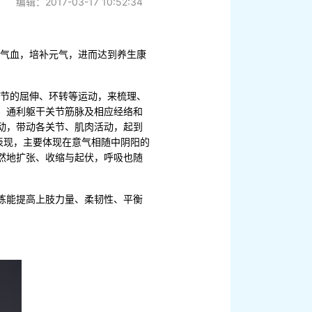
编辑：2017-03-17 10:52:34
通气血，培补元气，进而达到养生康
关节的屈伸、环转等运动，来梳理、
、通利躯干关节筋脉及相应经络和
动，带动各关节、肌肉活动，起到
表现，主要体现在意气相随中阴阳的
然地扩张、收缩与起伏，呼吸也随
练能提高上肢力量、柔韧性、平衡