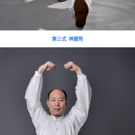
第三式 抻腰势