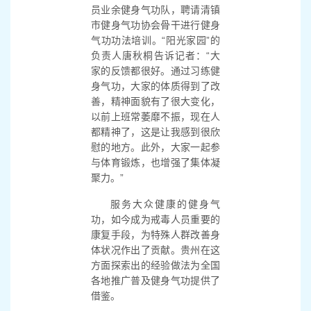
员业余健身气功队，聘请清镇
市健身气功协会骨干进行健身
气功功法培训。“阳光家园”的
负责人唐秋桐告诉记者：“大
家的反馈都很好。通过习练健
身气功，大家的体质得到了改
善，精神面貌有了很大变化，
以前上班常萎靡不振，现在人
都精神了，这是让我感到很欣
慰的地方。此外，大家一起参
与体育锻炼，也增强了集体凝
聚力。”
服务大众健康的健身气
功，如今成为戒毒人员重要的
康复手段，为特殊人群改善身
体状况作出了贡献。贵州在这
方面探索出的经验做法为全国
各地推广普及健身气功提供了
借鉴。