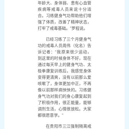
年龄大、身体弱、患有心血管
疾病等戒毒人员来说十分适
合。习练健身气功帮助他们增
强了体质，改善了精神状态，
打牢了戒毒基础。”罗程说。
已经习练了三个月健身气
功的戒毒人员周伟（化名）告
诉记者：“我原来很少运动，
到这里的时候身体不好，现在
通过每天早上的健身气功、太
极拳康复训练后，我感觉身体
变得更清爽，没有以前那么爱
咳嗽了，身体更加中正，不再
像以前那样病怏怏的。习练健
身气功对我们的身心康复起到
了积极作用，很正能量，能够
调剂生活，心情很放松。大家
都很愿意学。”
在贵阳市三江强制隔离戒