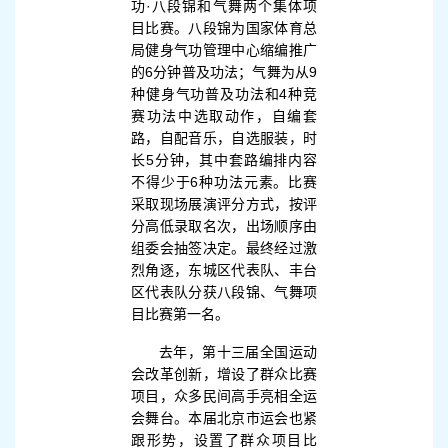
功·八段锦和气舞两个集体项
目比赛。八段锦为国家体育总
局健身气功管理中心缩编推广
的6分钟普及功法；气舞为从9
种健身气功普及功法和4种竞
赛功法中选取动作，自编套
路，自配音乐，自选服装，时
长5分钟，其中套路编排内容
不得少于6种功法元素。比赛
采取现场展演评分方式，按评
分高低录取名次，出场顺序由
组委会抽签决定。最终经过激
烈角逐，东城区代表队、丰台
区代表队分获八段锦、气舞项
目比赛第一名。
去年，第十三届全国运动
会改革创新，增设了群众比赛
项目，众多民间高手亮相全运
会舞台。本届北京市运会也紧
跟形势，设置了群众项目比