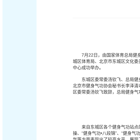
7
月22日，由国家体育总局
城区体育局、北京市东城区文化委员
中心成功举办。
东城区委常委汤钦飞、总局健身
北京市健身气功协会秘书长李泽清
区委常委汤钦飞致辞，总局健身气
来自东城区各个健身气功站点的近
操、“健身气功•八段锦”、“健身
气等方面表现出了较高水平，展现