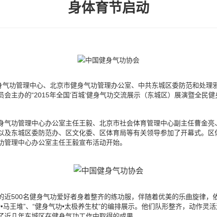
身体育节启动
健身气功管理中心、北京市健身气功管理办公室、中共东城区委防范和处理
会主办的“2015年全国‘百城’健身气功交流展示（东城区）展演暨全民
气功管理中心办公室主任王毅、北京市社会体育管理中心副主任曹金亮
以及东城区委防范办、区文化委、区体育局等有关领导参加了开幕式。区
功管理中心办公室主任王毅宣布活动开始。
500名健身气功爱好者身着整齐的练功服，伴随着优美的乐曲旋律，依次
气功•马王堆”、“健身气功•太极养生杖”的编排展示。他们队形整齐，动作
了近几年东城区在健身气功工作中取得的成果。