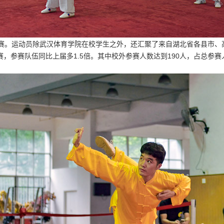
赛。运动员除武汉体育学院在校学生之外，还汇聚了来自湖北省各县市、
赛，参赛队伍同比上届多1.5倍。其中校外参赛人数达到190人，占总参赛人