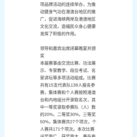
项品牌活动的连续举办，为推
动健身气功在港澳台地区的推
广，促进海峡两岸及港澳地区
文化交流，造福民众身心健康
发挥了积极的作用。
领导和嘉宾出席闭幕晚宴并颁
奖
本届赛事由交流比赛、功法展
示、专家教学、段位考试、名
家讲坛等多项活动组成。比赛
共有15支代表队138人报名参
赛，集体赛和个人赛按照港澳
台和内地组分开录取名次，其
中一等奖录取参赛队（人）数
的20%，二等奖30%，三等奖
50%，集体赛共27个项次，个
人赛共171个项次。本次比赛
设奖面广，获奖面大，重在参