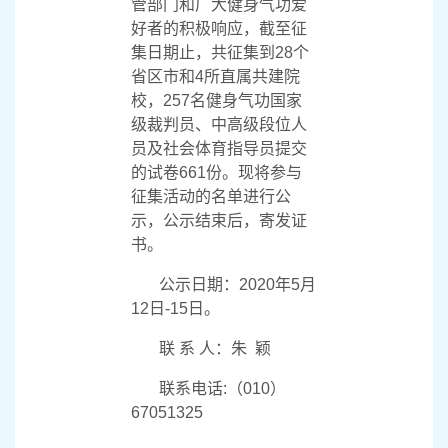
管部门和广大健身气功爱
好者的积极响应，截至征
集日期止，共征集到
28
个
省区市和
4
所直属共建院
校，
257
名健身气功国家
级裁判员、中高级段位人
员及社会体育指导员提交
的试卷
661
份。现将参与
征集活动的名单进行公
示，公示结束后，寄发证
书。
公示日期：
2020
年
5
月
12
日
-15
日。
联 系 人：朱
颖
联系电话
:
（
010
）
67051325