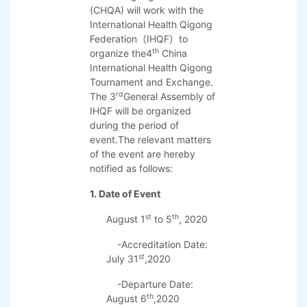
organizations,
To build a platform for
international Health Qigong
academic exchanges and
friendly communications so
as to promote healthy and
harmonious development of
Health Qigong, the Chinese
Health Qigong Association
(CHQA) will work with the
International Health Qigong
Federation（IHQF）to
th
organize the4
China
International Health Qigong
Tournament and Exchange.
rd
The 3
General Assembly of
IHQF will be organized
during the period of
event.The relevant matters
of the event are hereby