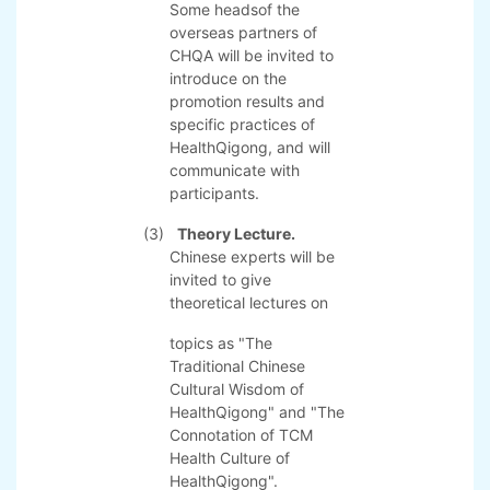
keynote speech
on the current status,
policy, development
direction and planning of
international
health qigong
promotion.
(2)
Experience Exchange.
Some headsof the
overseas partners of
CHQA will be invited to
introduce on the
promotion results and
specific practices of
HealthQigong, and will
communicate with
participants.
(3)
Theory Lecture.
Chinese experts will be