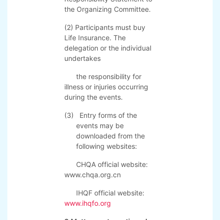
headoffice@ihqfo.org
8. Other matters
(1) Each delegation must
submit the Original of the
Entry Forms and 1 copy of
the
Participants’
Responsibility Statement to
the Organizing Committee.
(2) Participants must buy
Life Insurance. The
delegation or the individual
undertakes
the responsibility for
illness or injuries occurring
during the events.
(3) Entry forms of the