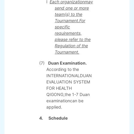
(Abbreviated version)
competitionswill be
organized
--
Health
Qigong˙Yi Jin Jing, Wu
Qin Xi, Ba Duan Jin, Da
Wu, Ma Wang Dui, Dao
Yin Yang Sheng Gong
Shi’er Fa, Tai Ji Yang
Sheng Zhang.
l
Each organizationmay
send one or more
team(s) to the
Tournament.For
specific
requirements,
please refer to the
Regulation of the
Tournament.
(7)
Duan Examination.
According to the