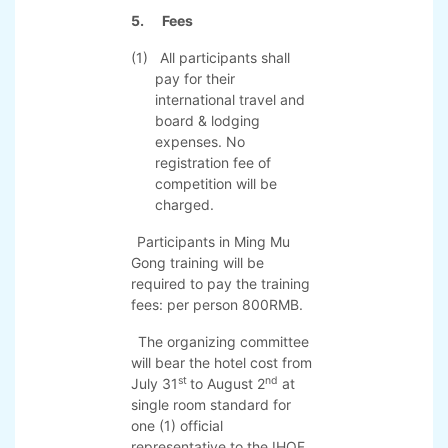
INTERNATIONALDUAN
EVALUATION SYSTEM
FOR HEALTH
QIGONG,the 1-7 Duan
examinationcan be
applied.
4.
Schedule
5.
Fees
(1) All participants shall
pay for their
international travel and
board & lodging
expenses. No
registration fee of
competition will be
charged.