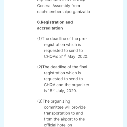
(2) Participants in Ming Mu
Gong training will be
required to pay the training
fees: per person 800RMB.
(3) The organizing committee
will bear the hotel cost from
st
nd
July 31
to August 2
at
single room standard for
one (1) official
representative to the IHQF
General Assembly from
eachmembershiporganization.
6.Registration and
accreditation
(1)The deadline of the pre-
registration which is
requested to send to
st
CHQAis 31
May, 2020.
(2)The deadline of the final