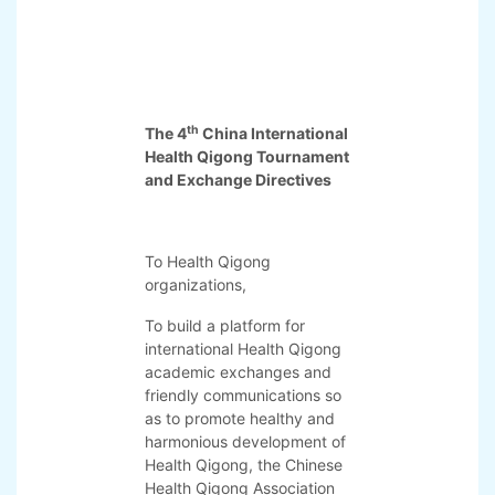
中国健身气功协会
2020年
1
月
8
日
th
The 4
China International
Health Qigong Tournament
and Exchange Directives
To Health Qigong