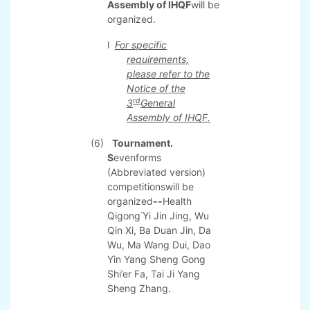
(4)
Health Qigong
Training.
There will be a
training in Ming Mu
Gong.
l
Each participantcan
register to pay for
the training.
rd
(5)
The 3
Genera
l
Assembly of IHQF
will be
organized.
l
For specific
requirements,
please refer to the
Notice of the
rd
3
General
Assembly of IHQF.
(6)
Tournament.
S
evenforms