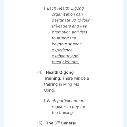
invited to give
theoretical lectures on
topics as "The
Traditional Chinese
Cultural Wisdom of
HealthQigong" and "The
Connotation of TCM
Health Culture of
HealthQigong".
l
Each Health Qigong
organization can
designate up to four
(4)leaders and key
promotion activists
to attend the
keynote speech,
experience
exchange and
theory lecture.