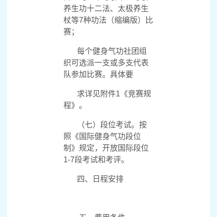
养生功十二法、太极养生
杖等
7
种功法（缩编版）比
赛；
每个健身气功社团组
织可选派一支或多支代表
队参加比赛。具体要
求详见附件
1
《竞赛规
程》。
（七）段位考试。按
照《国际健身气功段位
制》规定，开放国际段位
1-7
段考试和考评。
四、日程安排