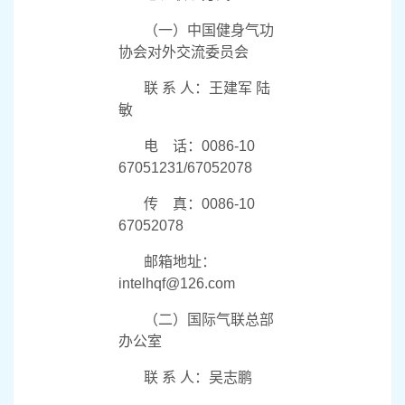
会日（
8
月
6
日）的举办地
机场至官方入住酒店的接
送服务。
（四）中国香港、澳
门和台湾地区参会人员须
经由当地国际气联会员单
位统一报名。
七、联系方式
（一）中国健身气功
协会对外交流委员会
联 系 人：王建军 陆
敏
电
话：
0086-10
67051231/67052078
传
真：
0086-10