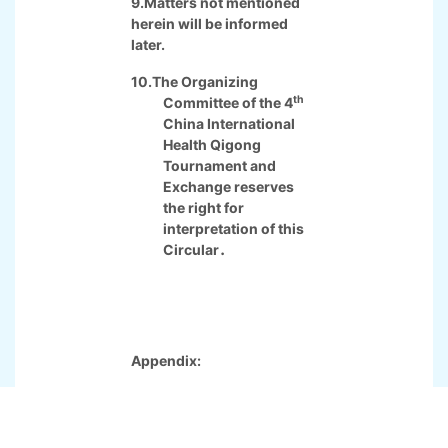
events may be
downloaded from the
following websites:
CHQA official website:
www.chqa.org.cn
IHQF official website:
www.ihqfo.org
9.Matters not mentioned
herein will be informed
later.
10.The Organizing
th
Committee of the 4
China International
Health Qigong
Tournament and
Exchange reserves
the right for
interpretation of this