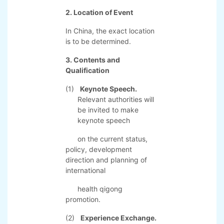
notified as follows:
1. Date of Event
st
th
August 1
to 5
, 2020
-Accreditation Date:
st
July 31
,2020
-Departure Date:
th
August 6
,2020
2. Location of Event
In China, the exact location
is to be determined.
3. Contents and
Qualification
(1)
Keynote Speech.
Relevant authorities will
be invited to make