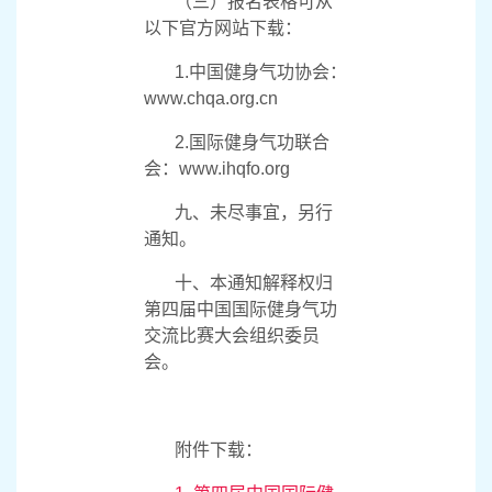
格和参会者责任声明书各
1
份。
（二）每位参会者须
于离境前购买个人意外伤
害事故保险，并自行承担
大会期间发生的疾病或伤
害责任。
（三）报名表格可从
以下官方网站下载：
1.中国健身气功协会：
www.chqa.org.cn
2.国际健身气功联合
会：
www.ihqfo.org
九、未尽事宜，另行
通知。