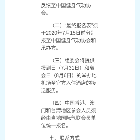
（三）大会负担每个
国际气联会员单位
1
名正式
会议代表
7
月
31
日至
8
月
2
日的食宿费用（
3
晚单人间
标准）。
六、报名与报到
（一）“初步报名表”须
于
2020
年
5
月
31
日前分别
反馈至中国健身气功协
会。
（二）“最终报名表”须
于
2020
年
7
月
15
日前分别
报至中国健身气功协会和
承办方。
（三）组委会将提供
报到日（
7
月
31
日）和离