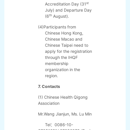
registration which is
requested to send to
CHQA and the organizer
th
is 15
July, 2020.
(3)The organizing
committee will provide
transportation to and
from the airport to the
official hotel on
st
Accreditation Day (31
July) and Departure Day
th
(6
August).
(4)Participants from
Chinese Hong Kong,
Chinese Macao and
Chinese Taipei need to
apply for the registration
through the IHQF
membership