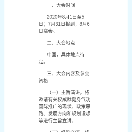
一、大会时间
2020年
8
月
1
日至
5
日；
7
月
31
日报到，
8
月
6
日离会。
二、大会地点
中国，具体地点待
定。
三、大会内容及参会
资格
（一）主旨演讲。将
邀请有关权威就健身气功
国际推广的现状、政策思
路、发展方向和规划设想
等进行主旨宣讲。