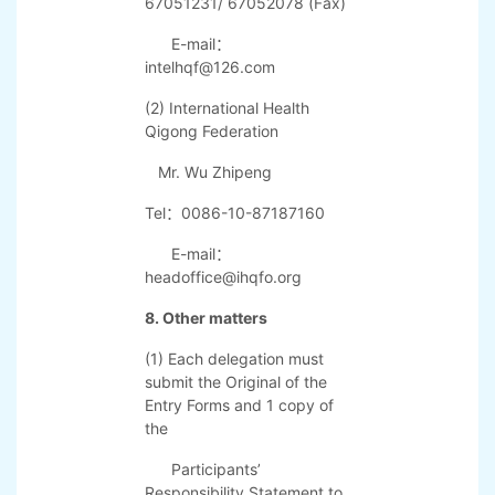
organization in the
region.
7. Contacts
(1) Chinese Health Qigong
Association
Mr.Wang Jianjun, Ms. Lu Min
Tel：0086-10-
67051231/ 67052078 (Fax)
E-mail：
intelhqf@126.com
(2) International Health
Qigong Federation
Mr. Wu Zhipeng
Tel：0086-10-87187160
E-mail：