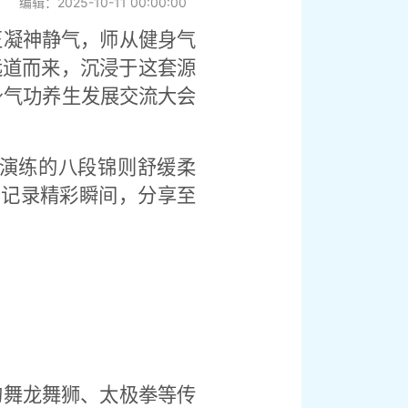
编辑：2025-10-11 00:00:00
正凝神静气，师从健身气
远道而来，沉浸于这套源
身气功养生发展交流大会
。
演练的八段锦则舒缓柔
，记录精彩瞬间，分享至
的舞龙舞狮、太极拳等传