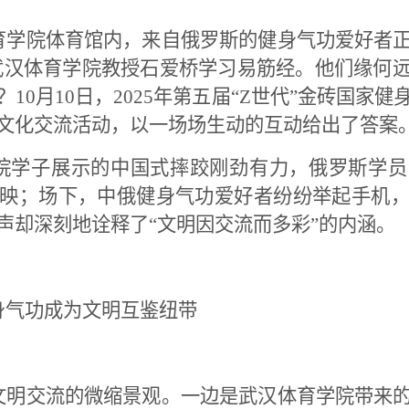
育学院体育馆内，来自俄罗斯的健身气功爱好者
武汉体育学院教授石爱桥学习易筋经。他们缘何
？
10
月
10
日，
2025
年第五届“
Z
世代”金砖国家健
文化交流活动，以一场场生动的互动给出了答案
院学子展示的中国式摔跤刚劲有力，俄罗斯学员
映；场下，中俄健身气功爱好者纷纷举起手机
声却深刻地诠释了“文明因交流而多彩”的内涵。
身气功成为文明互鉴纽带
文明交流的微缩景观。一边是武汉体育学院带来