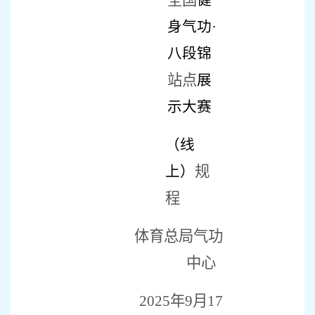
全国
健
身气功·
八段锦
站点
展
示大赛
（线
规
上）
程
体育总局气功
中心
2025
年
9
月
17