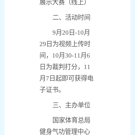
展示大赛（线上）
二、活动时间
9
月
20
日
-10
月
29
日为视频上传时
间，
10
月
30-11
月
6
日为裁判打分，
11
月
7
日起即可获得电
子证书。
三、主办单位
国家体育总局
健身气功管理中心