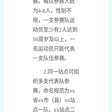
赛。每队参赛人数
为
4-8
人，性别不
限，一支参赛队运
动员至少有
2
人达到
50
周岁及以上，一
名运动员只能代表
一支队伍参赛。
2.
同一站点可组
织多支代表队参
赛，命名规范为
xx
省
xx
市（县）
xx
站
点一队、
xx
站点二