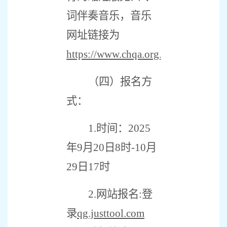
词伴奏音乐，音乐
网址链接为
https://www.chqa.org.cn/uploads/s
（四）报名方
式：
1.
时间：
2025
年
9
月
20
日
8
时
-10
月
29
日
17
时
2.
网站报名
:
登
录
qg.justtool.com